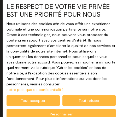
LE RESPECT DE VOTRE VIE PRIVÉE
garage (avec pièce au dessus). A l'étage : un palier
dessert une grande chambre traversante, 2 chambres
EST UNE PRIORITÉ POUR NOUS
plus petites et une salle d'eau avec wc. Un garage
CONTACTER
indépendant. Beau jardin de 1 000m2 entièrement
Nous utilisons des cookies afin de vous offrir une expérience
L'AGENCE
clos. Fermetures en pvc double vitrage avec volets
optimale et une communication pertinente sur notre site.
roulants manuels, assainissement individuel (tertre).
Grace à ces technologies, nous pouvons vous proposer du
Chauffage par convecteurs électriques et radiateurs
Remplissez ce formulaire, nous ferons de notre mieux
contenu en rapport avec vos centres d'intérêt. Ils nous
à inertie. Maison parfaitement entretenue, de simples
pour vous guider dans les meilleurs délais
permettent également d'améliorer la qualité de nos services et
rafraîchissements sont à prévoir... Une visite s'impose
la convivialité de notre site internet. Nous utiliserons
!! Les informations sur les risques auxquels ce bien
uniquement les données personnelles pour lesquelles vous
pourrait être exposé sont disponibles sur le site
avez donné votre accord. Vous pouvez les modifier à n'importe
Géorisques : www. georisques. gouv. fr. Agences
+33 2 98 59 96 26
quel moment via la rubrique ″Gérer les cookies″ en bas de
immobilières Cormorans Immo, au bourg de Plomeur
notre site, à l'exception des cookies essentiels à son
en direction de La Torche et sur le port de St
fonctionnement. Pour plus d'informations sur vos données
13 Route de Pont l\'Abbé
Guénolé Penmarch - Vente - Location : Plomeur, La
personnelles, veuillez consulter
29120 Plomeur
Torche, Pont L'Abbé, Penmarc'h, Le Guilvinec,
notre politique de confidentialité
.
Tréffiagat... Contactez nous au 02. 98. 59. 96. 26 ou
visitez notre site internet www. cormoransimmo. com
Tout accepter
Tout refuser
. Estimation gratuite sous 48H.
Personnaliser