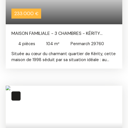
233 000
€
MAISON FAMILIALE - 3 CHAMBRES - KÉRITY
PROCHE MER - PENMARCH
4
pièces
104
m²
Penmarch 29760
Située au cœur du charmant quartier de Kérity, cette
maison de 1998 séduit par sa situation idéale : au
calme, à seulement quelques pas de la mer et des
commerces. Elle offre au rez-de-chaussée une
entrée, un salon-séjour baigné de lumière ouvrant sur
une véranda, une cuisine avec puits de lumière et
accès direct au jardin, ainsi qu’une chambre et une
salle d’eau avec WC. Un grand garage de plus de 20
m² vient compléter ce niveau. À l’étage, un palier
dessert deux belles chambres lumineuses, dont une
avec une petite vue sur la mer, ainsi qu’une salle
d’eau avec WC. Le jardin, exposé sud-ouest, invite à
la détente et aux moments de convivialité. Ce bien