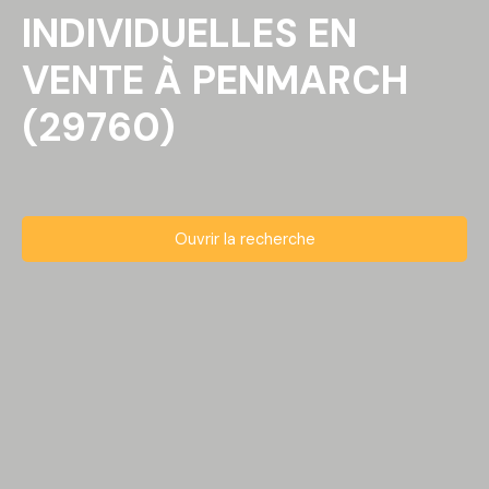
INDIVIDUELLES EN
VENTE À PENMARCH
(29760)
Ouvrir la recherche
Type d'offre
Vente
Type de bien
Maison Individuelle
Localisation
Penmarch (29760)