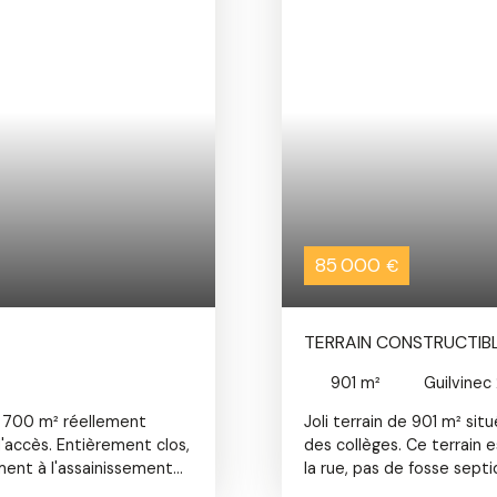
85 000
€
TERRAIN CONSTRUCTIBL
901
m²
Guilvinec
n 700 m² réellement
Joli terrain de 901 m² sit
'accès. Entièrement clos,
des collèges. Ce terrain es
ement à l'assainissement
la rue, pas de fosse septiq
zone blanche du PPRL et
sans tarder ! Agences im