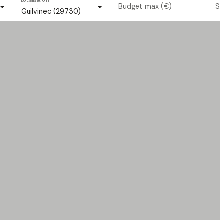
Localisation
Budget max (€)
S
Guilvinec (29730)