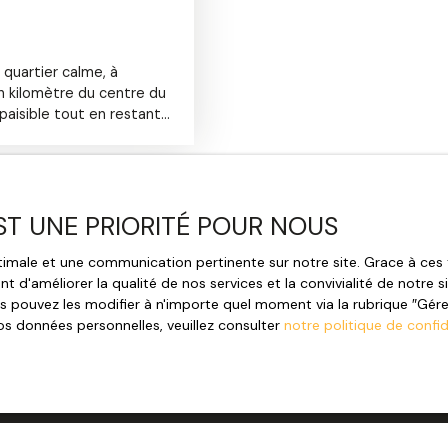
 quartier calme, à
n kilomètre du centre du
paisible tout en restant
 projet de résidence
lisation ainsi que le
é). Le terrain se situe
sques Littoraux), sans
s informations sur les
EST UNE PRIORITÉ POUR NOUS
disponibles sur le site
mobilières Cormorans
optimale et une communication pertinente sur notre site. Grace à c
e et sur le port de St
t d'améliorer la qualité de nos services et la convivialité de notre 
 Torche, Pont L'Abbé,
 pouvez les modifier à n'importe quel moment via la rubrique ″Gérer 
s au 02. 98. 59. 96. 26 ou
os données personnelles, veuillez consulter
notre politique de confid
Prénom
et www. cormoransimmo.
Email
re mieux pour vous
Votre commune