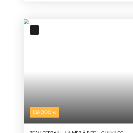
hors zone des bâtiments de France, il bénéficie d'
proximité du centre, des commerces, du port, du c
la Grève Blanche. Une belle opportunité pour concr
construction dans un environnement privilégié ! A
Cormorans Immo, au bourg de Plomeur en direction 
port de St Guénolé Penmarch - Vente - Location : 
L'Abbé, Penmarc'h, Le Guilvinec, Tréffiagat... Conta
96. 26 ou visitez notre site internet www. cormor
gratuite sous 48H.
139 000
€
BEAU TERRAIN - LA MER À PIED - GUILVINEC