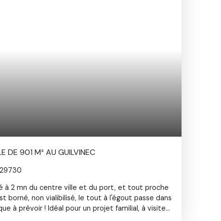
E DE 901 M² AU GUILVINEC
 29730
ué à 2 mn du centre ville et du port, et tout proche
t borné, non vialibilisé, le tout à l'égout passe dans
ue à prévoir ! Idéal pour un projet familial, à visiter
mobilières Cormorans Immo, au bourg de Plomeur