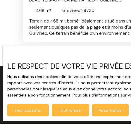
468
m²
Guilvinec 29730
Terrain de 468 m², borné, idéalement situé dans un
seulement quelques pas de la plage et à moins d’u
Guilvinec. Ce terrain bénéficie d’un environnement 
proche des commodités et de la mer, idéal pour un
principale ou secondaire. Prévoir les travaux de viabi
raccordement au tout-à-l’égout (réseaux à proximit
en zone blanche du PPRL (Plan de Prévention des Ri
contraintes majeures liées aux risques littoraux. Le
LE RESPECT DE VOTRE VIE PRIVÉE 
risques auxquels ce bien pourrait être exposé sont 
Géorisques : www. georisques. gouv. fr Agences im
Nous utilisons des cookies afin de vous offrir une expérience 
Immo, au bourg de Plomeur en direction de La Torch
rapport avec vos centres d'intérêt. Ils nous permettent égalemen
Guénolé Penmarch - Vente - Location : Plomeur, La
personnelles pour lesquelles vous avez donné votre accord. Vous
Penmarc'h, Le Guilvinec, Tréffiagat... Contactez nou
essentiels à son fonctionnement. Pour plus d'informations sur v
au 02. 98. 64. 44. 71 ou visitez notre site intern
CONTACTER
com . Estimation gratuite sous 48H.
Tout accepter
Tout refuser
Personnaliser
L'AGENCE
Remplissez ce formulaire, nous ferons de not