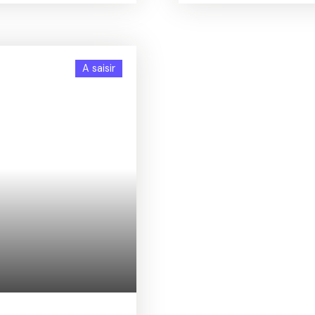
un emplacement idéal, à
en direction de La Torch
ollège et de la plage de
Location : Plomeur, La To
étiser votre projet de
Tréffiagat... Contactez no
gences immobilières
internet www. cormoransi
A saisir
de La Torche et sur le
Plomeur, La Torche, Pont
ctez nous au 02. 98. 59.
ansimmo. com . Estimation