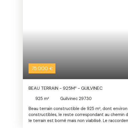
75 000
€
BEAU TERRAIN - 925M² - GUILVINEC
925
m²
Guilvinec 29730
Beau terrain constructible de 925 m², dont enviro
constructibles, le reste correspondant au chemin d
le terrain est borné mais non viabilisé. Le raccord
collectif (tout-à-l'égout) est à prévoir. Situé en 