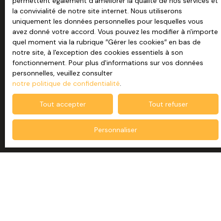
permettent également d'améliorer la qualité de nos services et
la convivialité de notre site internet. Nous utiliserons
Société Worldline, Service Bloctel, CS 61311, 41013
uniquement les données personnelles pour lesquelles vous
BLOIS CEDEX.
avez donné votre accord. Vous pouvez les modifier à n'importe
quel moment via la rubrique ″Gérer les cookies″ en bas de
Pour en savoir plus sur le traitement de vos données
notre site, à l'exception des cookies essentiels à son
personnelles, veuillez consulter notre
politique de
fonctionnement. Pour plus d'informations sur vos données
confidentialité
.
personnelles, veuillez consulter
notre politique de confidentialité
.
Envoyer
Tout accepter
Tout refuser
Personnaliser
JE RECHERCHE UN BIEN
Vente maison individuelle Penmarch (29760)