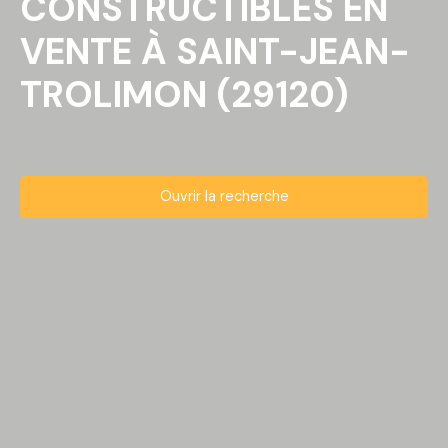
CONSTRUCTIBLES EN
VENTE À SAINT-JEAN-
TROLIMON (29120)
Ouvrir la recherche
Type d'offre
Vente
Type de bien
Terrain Constructible
Localisation
Saint-Jean-Trolimon (29120)
Budget max (€)