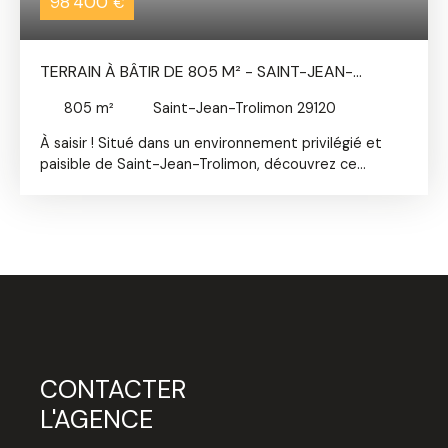
98 400
€
TERRAIN À BÂTIR DE 805 M² - SAINT-JEAN-
TROLIMON
805
m²
Saint-Jean-Trolimon 29120
À saisir ! Situé dans un environnement privilégié et
paisible de Saint-Jean-Trolimon, découvrez ce
superbe terrain rectangulaire de 805 m². Ce lot, issu
d’une division parcellaire de 3 lots, bénéficie d'un
emplacement de choix. Il est vendu borné et viabilisé
(eau et électricité disponibles en bordure). Prévoir un
assainissement individuel. L'accès à la parcelle se fait
par un chemin commun en indivision. Prêt à accueillir
votre futur projet de construction, ce terrain
n'attend plus que vous. Une visite s'impose pour se
projeter pleinement ! Agences immobilières
Cormorans Immo, au bourg de Plomeur en direction
CONTACTER
de La Torche et sur le port de St Guénolé Penmarch
L'AGENCE
- Vente - Location : Plomeur, La Torche, Pont L'Abbé,
Penmarc'h, Le Guilvinec, Tréffiagat... Contactez nous