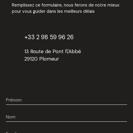
au 02. 98. 59. 96. 26 ou visitez notre site internet
Remplissez ce formulaire, nous ferons de notre mieux
www. cormoransimmo. com . Estimation gratuite sous
pour vous guider dans les meilleurs délais
48H.
+33 2 98 59 96 26
13 Route de Pont l\'Abbé
29120 Plomeur
Prénom
Nom