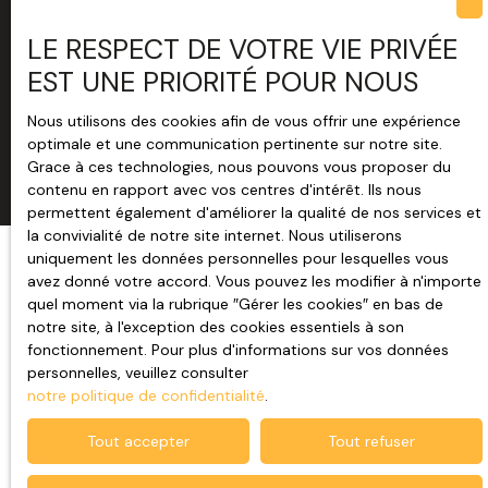
LE RESPECT DE VOTRE VIE PRIVÉE
EST UNE PRIORITÉ POUR NOUS
Nous utilisons des cookies afin de vous offrir une expérience
optimale et une communication pertinente sur notre site.
Grace à ces technologies, nous pouvons vous proposer du
contenu en rapport avec vos centres d'intérêt. Ils nous
permettent également d'améliorer la qualité de nos services et
la convivialité de notre site internet. Nous utiliserons
uniquement les données personnelles pour lesquelles vous
avez donné votre accord. Vous pouvez les modifier à n'importe
JE RECHERCHE UN BIEN
quel moment via la rubrique ″Gérer les cookies″ en bas de
notre site, à l'exception des cookies essentiels à son
fonctionnement. Pour plus d'informations sur vos données
Vente maison individuelle Penmarch (29760)
personnelles, veuillez consulter
Vente maison Plomeur (29120)
notre politique de confidentialité
.
Vente terrain constructible Penmarch (29760)
Tout accepter
Tout refuser
Vente terrain constructible Guilvinec (29730)