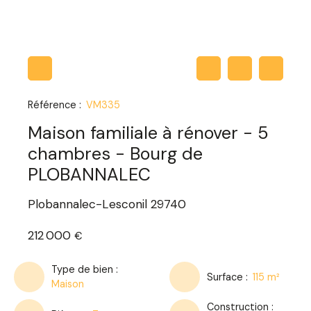
Référence
:
VM335
Maison familiale à rénover - 5
chambres - Bourg de
PLOBANNALEC
Plobannalec-Lesconil 29740
212 000
€
Type de bien
:
Surface
:
115
m²
Maison
Construction
: