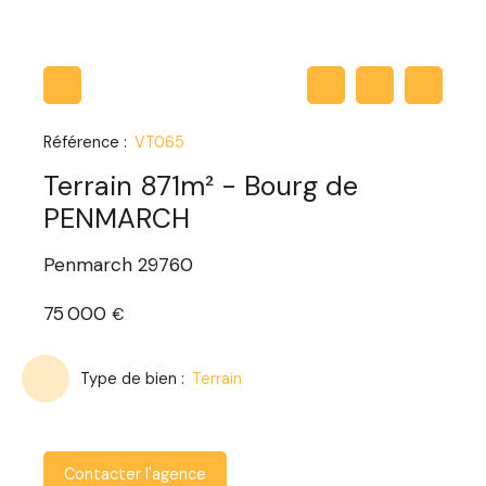
Référence
:
VT065
Terrain 871m² - Bourg de
PENMARCH
Penmarch 29760
75 000
€
Type de bien
:
Terrain
Contacter l'agence