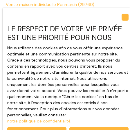
Vente maison individuelle Penmarch (29760)
Vente maison Plomeur (29120)
Vente terrain constructible Penmarch (29760)
LE RESPECT DE VOTRE VIE PRIVÉE
Vente terrain constructible Guilvinec (29730)
EST UNE PRIORITÉ POUR NOUS
Vente terrain constructible Plomeur (29120)
Nous utilisons des cookies afin de vous offrir une expérience
Vente maison Pont-l'Abbé (29120)
optimale et une communication pertinente sur notre site.
Grace à ces technologies, nous pouvons vous proposer du
contenu en rapport avec vos centres d'intérêt. Ils nous
permettent également d'améliorer la qualité de nos services et
JE SUIS PROPRIÉTAIRE
la convivialité de notre site internet. Nous utiliserons
uniquement les données personnelles pour lesquelles vous
Estimez votre bien
avez donné votre accord. Vous pouvez les modifier à n'importe
quel moment via la rubrique ″Gérer les cookies″ en bas de
Vendre avec nous
notre site, à l'exception des cookies essentiels à son
Nous contacter
fonctionnement. Pour plus d'informations sur vos données
personnelles, veuillez consulter
notre politique de confidentialité
.